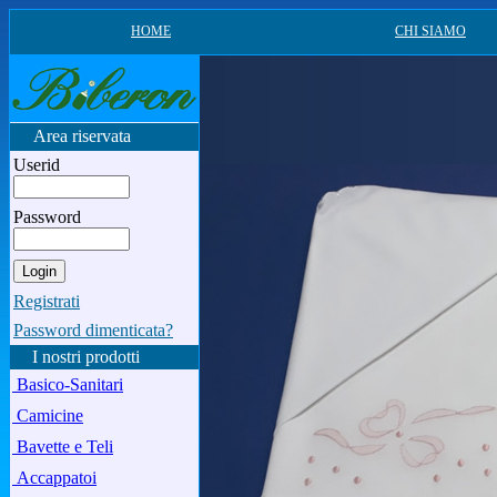
HOME
CHI SIAMO
Area riservata
Userid
Password
Registrati
Password dimenticata?
I nostri prodotti
Basico-Sanitari
Camicine
Bavette e Teli
Accappatoi